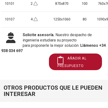
10101
2
870x870
100
760x7
10107
4
1250x1060
80
1090x
Solicite asesoría.
Nuestro despacho de
ingenieria estudiara su proyecto
para proponerle la mejor solución.
Llámenos +34
938 034 697
AÑADIR AL
PRESUPUESTO
OTROS PRODUCTOS QUE LE PUEDEN
INTERESAR