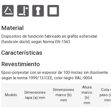
Material
Dispositivo de fundición fabricado en grafito esferoidal
(fundición dúctil) según Norma EN-1563
Características
Revestimiento
Epoxi-polyester con un espesor de 100 micras sin disolvente
según la norma 1999/13/CEE, color negro RAL-9004.
Altura
Dimensiones
Cota 
Dimensiones
marco
Modelo
marco (b)
paso (
tapa (a) mm
(h)
mm
mm
mm