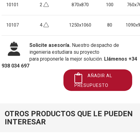
10101
2
870x870
100
760x7
10107
4
1250x1060
80
1090x
Solicite asesoría.
Nuestro despacho de
ingenieria estudiara su proyecto
para proponerle la mejor solución.
Llámenos +34
938 034 697
AÑADIR AL
PRESUPUESTO
OTROS PRODUCTOS QUE LE PUEDEN
INTERESAR