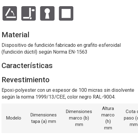
Material
Dispositivo de fundición fabricado en grafito esferoidal
(fundición dúctil) según Norma EN-1563
Características
Revestimiento
Epoxi-polyester con un espesor de 100 micras sin disolvente
según la norma 1999/13/CEE, color negro RAL-9004.
Altura
Dimensiones
Cota 
Dimensiones
marco
Modelo
marco (b)
paso (
tapa (a) mm
(h)
mm
mm
mm