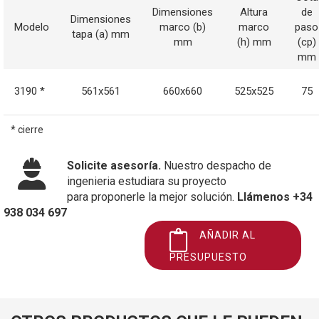
Dimensiones
Altura
de
Dimensiones
Modelo
marco (b)
marco
paso
tapa (a) mm
mm
(h) mm
(cp)
mm
3190 *
561x561
660x660
525x525
75
* cierre
Solicite asesoría.
Nuestro despacho de
ingenieria estudiara su proyecto
para proponerle la mejor solución.
Llámenos +34
938 034 697
AÑADIR AL
PRESUPUESTO