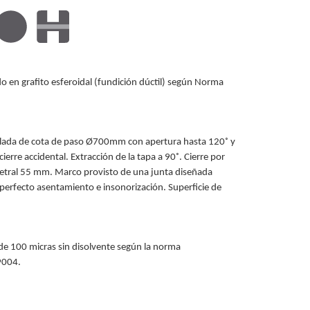
do en grafito esferoidal (fundición dúctil) según Norma
ulada de cota de paso Ø700mm con apertura hasta 120˚ y
erre accidental. Extracción de la tapa a 90˚. Cierre por
etral 55 mm. Marco provisto de una junta diseñada
perfecto asentamiento e insonorización. Superficie de
.
de 100 micras sin disolvente según la norma
9004.