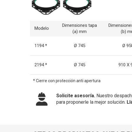
Dimensiones tapa
Dimensione
Modelo
(a) mm
(b) 
1194 *
Ø 745
Ø 95
2194 *
Ø 745
910 X 
* Cierre con protección anti apertura
Solicite asesoría.
Nuestro despacho
para proponerle la mejor solución.
Ll