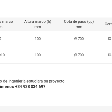
s marco
Altura marco (h)
Cota de paso (cp)
Cert
mm
mm
mm
0
100
Ø 700
IO
910
100
Ø 700
IO
 de ingenieria estudiara su proyecto
ámenos +34 938 034 697