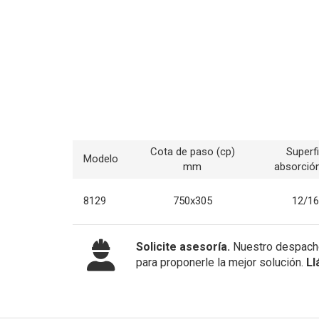
Cota de paso (cp)
Superfi
Modelo
mm
absorció
8129
750x305
12/16
Solicite asesoría.
Nuestro despacho
para proponerle la mejor solución.
Ll