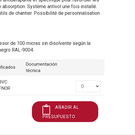
 absorption. Système antivol une fois installé.
utils de chantier. Possibilité de personnalisation
esor de 100 micras sin disolvente según la
negro RAL-9004.
Documentación
ificados
técnica
BVC
FNOR
AÑADIR AL
PRESUPUESTO