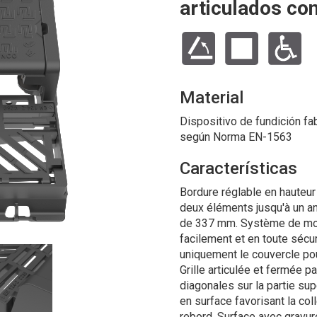
articulados co
Material
Dispositivo de fundición fab
según Norma EN-1563
Características
Bordure réglable en hauteur 
deux éléments jusqu'à un an
de 337 mm. Système de mon
facilement et en toute sécu
uniquement le couvercle pou
Grille articulée et fermée 
diagonales sur la partie supé
en surface favorisant la coll
rebord. Surface avec gravur