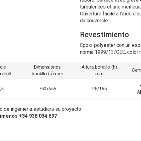
turbulences et une meilleure
Ouverture facile à l'aide d'o
du couvercle.
Revestimiento
Epoxi-polyester con un esp
norma 1999/13/CEE, color 
cie
Dimensiones
Altura bordillo (h)
Cert
n dm3
bordillo (a) mm
mm
,5
750x655
95/165
A
 de ingenieria estudiara su proyecto
ámenos +34 938 034 697