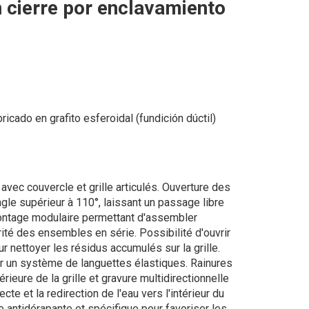
n cierre por enclavamiento
ricado en grafito esferoidal (fundición dúctil)
avec couvercle et grille articulés. Ouverture des
gle supérieur à 110°, laissant un passage libre
tage modulaire permettant d'assembler
rité des ensembles en série. Possibilité d'ouvrir
r nettoyer les résidus accumulés sur la grille.
par un système de languettes élastiques. Rainures
rieure de la grille et gravure multidirectionnelle
ecte et la redirection de l'eau vers l'intérieur du
e antidérapante et spécifique pour favoriser les