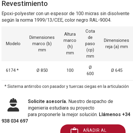
Revestimiento
Epoxi-polyester con un espesor de 100 micras sin disolvente
según la norma 1999/13/CEE, color negro RAL-9004.
Cota
Altura
Dimensiones
de
marco
Dimensiones
Modelo
marco (b)
paso
(h)
reja (a) mm
mm
(cp)
mm
mm
Ø
6174 *
Ø 850
100
Ø 645
600
* Sistema antirrobo con pasador y tuercas ciegas en la articulación
Solicite asesoría.
Nuestro despacho de
ingenieria estudiara su proyecto
para proponerle la mejor solución.
Llámenos +34
938 034 697
AÑADIR AL