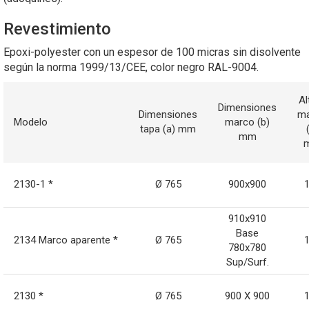
Revestimiento
Epoxi-polyester con un espesor de 100 micras sin disolvente
según la norma 1999/13/CEE, color negro RAL-9004.
Al
Dimensiones
Dimensiones
m
Modelo
marco (b)
tapa (a) mm
mm
2130-1 *
Ø 765
900x900
910x910
Base
2134 Marco aparente *
Ø 765
780x780
Sup/Surf.
2130 *
Ø 765
900 X 900