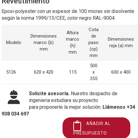
Revestimiento
Epoxi-polyester con un espesor de 100 micras sin disolvente
según la norma 1999/13/CEE, color negro RAL-9004.
Cota
Altura
Dimensiones
de
marco
Dimensiones
Modelo
marco (b)
paso
(h)
reja (a) mm
mm
(cp)
mm
mm
500
5126
620 x 420
115
x
600 x 400
355
Solicite asesoría.
Nuestro despacho de
ingenieria estudiara su proyecto
para proponerle la mejor solución.
Llámenos +34
938 034 697
AÑADIR AL
PRESUPUESTO