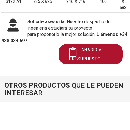
3192 A1
725 X 625
916 X 716
100
X
583
Solicite asesoría.
Nuestro despacho de
ingenieria estudiara su proyecto
para proponerle la mejor solución.
Llámenos +34
938 034 697
AÑADIR AL
PRESUPUESTO
OTROS PRODUCTOS QUE LE PUEDEN
INTERESAR