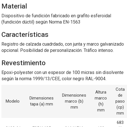
Material
Dispositivo de fundición fabricado en grafito esferoidal
(fundición dúctil) según Norma EN-1563
Características
Registro de calzada cuadrdado, con junta y marco galvanizado
opcional. Posibilidad de personalización. Tráfico intenso.
Revestimiento
Epoxi-polyester con un espesor de 100 micras sin disolvente
según la norma 1999/13/CEE, color negro RAL-9004.
Cota
Altura
Dimensiones
de
Dimensiones
marco
Modelo
marco (b)
paso
tapa (a) mm
(h)
mm
(cp)
mm
mm
683